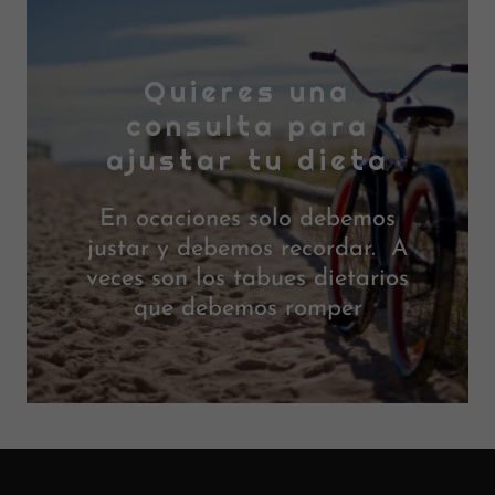
Quieres una
consulta para
ajustar tu dieta
En ocaciones solo debemos
justar y debemos recordar. A
veces son los tabues dietarios
que debemos romper